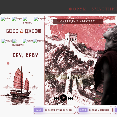
ФОРУМ
УЧАСТНИ
ОЧЕРЕДЬ В КВЕСТАХ
босс
&
джефф
cry, baby
02.08
новости от королевы
02.08
тетрадь смерти